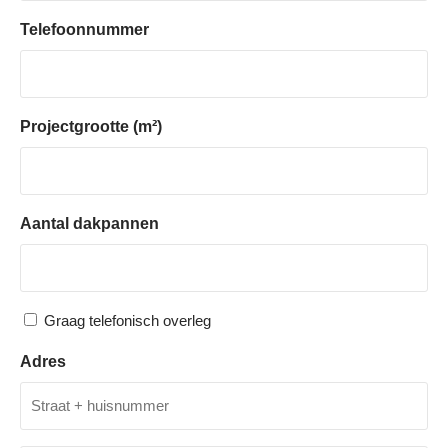
t
Telefoonnummer
i
e
I
Projectgrootte (m²)
n
f
o
r
Aantal dakpannen
m
a
t
i
T
Graag telefonisch overleg
e
e
Adres
l
O
e
v
e
f
r
o
S