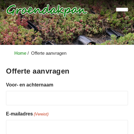
H
Home
Offerte aanvragen
o
m
Offerte aanvragen
e
Voor- en achternaam
I
n
s
p
E-mailadres
(Vereist)
i
r
a