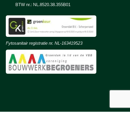
BTW nr.: NL.8520.38.355B01
Fytosanitair registratie nr. NL-163419523
© 2026
Onderdeel van Groendak B.V.
Disclaimer & Privacy