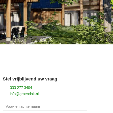
Stel vrijblijvend uw vraag
033 277 3404
info@groendak.nl
V
o