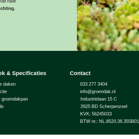
ail naar
ichting
.
ek & Specificaties
Contact
e daken
033 277 3404
ctie
info@groendak.nl
e groendakpan
Industrielaan 15 C
ds
3925 BD
Scherpenzeel
KVK: 56245033
BTW nr.: NL.8520.38.355B01