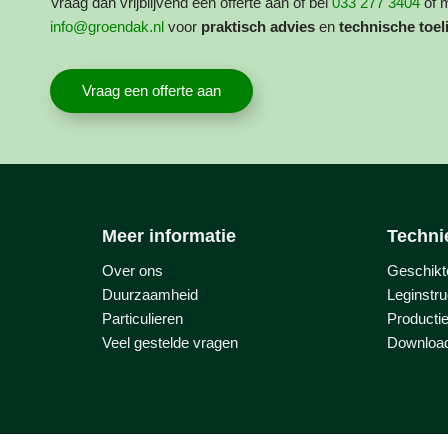
Vraag dan vrijblijvend een offerte aan of bel
033 277 3404
of m
info@groendak.nl
voor
praktisch advies
en
technische toel
Vraag een offerte aan
Meer informatie
Techni
Over ons
Geschikt
Duurzaamheid
Leginstru
Particulieren
Producti
Veel gestelde vragen
Downloa