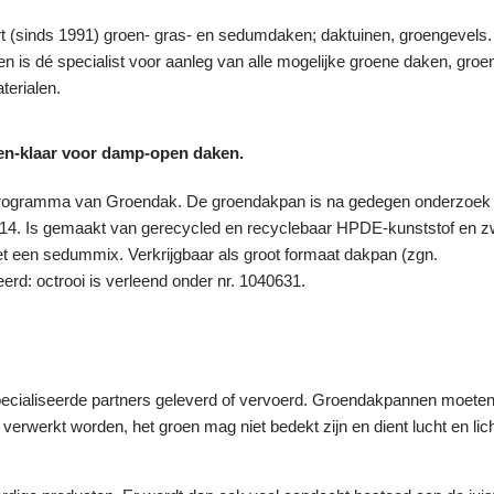
ert (sinds 1991) groen- gras- en sedumdaken; daktuinen, groengevels.
is dé specialist voor aanleg van alle mogelijke groene daken, groe
terialen.
en-klaar voor damp-open daken.
-programma van Groendak. De groendakpan is na gedegen onderzoek
14. Is gemaakt van gerecycled en recyclebaar HPDE-kunststof en z
t een sedummix. Verkrijgbaar als groot formaat dakpan (zgn.
rd: octrooi is verleend onder nr. 1040631.
cialiseerde partners geleverd of vervoerd. Groendakpannen moeten
rwerkt worden, het groen mag niet bedekt zijn en dient lucht en lich