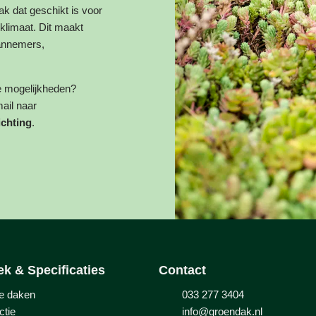
k dat geschikt is voor
klimaat. Dit maakt
aannemers,
de mogelijkheden?
ail naar
ichting
.
ek & Specificaties
Contact
e daken
033 277 3404
ctie
info@groendak.nl