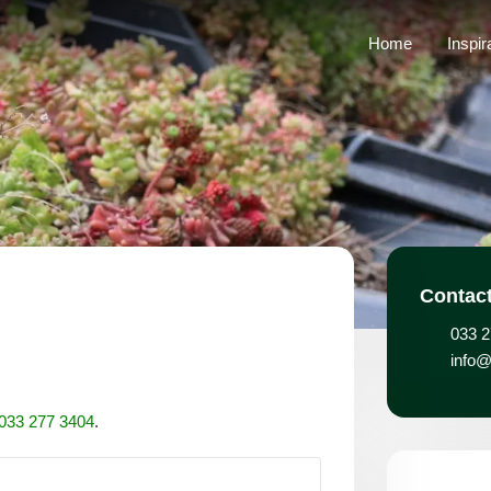
Home
Inspir
Contac
033 2
info@
033 277 3404
.