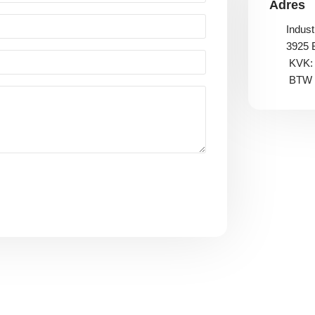
Adres
Indust
3925 
KVK: 
BTW n