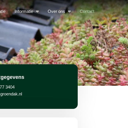
atie
Informatie
Over ons
Contact
tgegevens
77 3404
groendak.nl