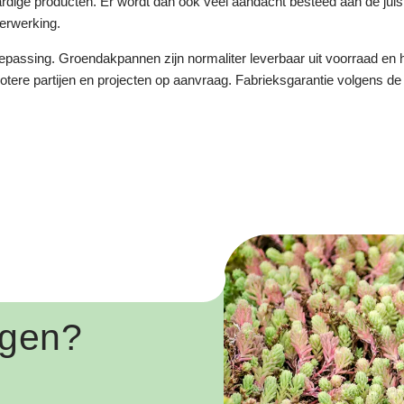
ardige producten. Er wordt dan ook veel aandacht besteed aan de juis
erwerking.
epassing. Groendakpannen zijn normaliter leverbaar uit voorraad en
rotere partijen en projecten op aanvraag. Fabrieksgarantie volgens de
ggen?