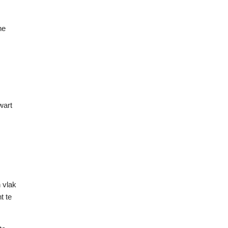
ne
wart
 vlak
t te