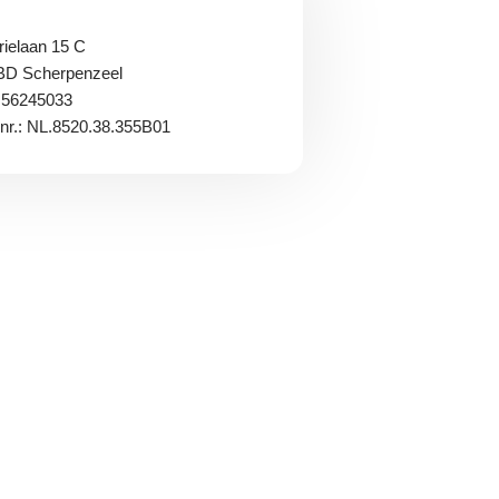
rielaan 15 C
BD
Scherpenzeel
56245033
r.: NL.8520.38.355B01