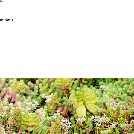
te
 hebben